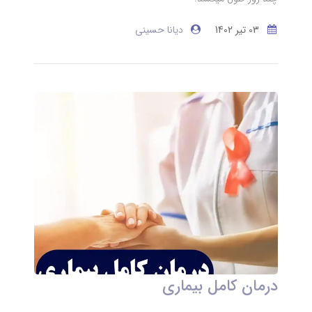
03 تير 1402
دیانا حسینی
درمان کامل بیماری