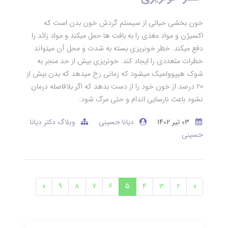
خون بخشی حیاتی از سیستم گردش خون بدن است که
اکسیژن و مواد مغذی را به بافت ها حمل میکند و مواد زائد را
دفع میکند. خطر خونریزی بسته به شدت و محل آن میتواند
خطرات متعددی را ایجاد کند. خونریزی بیش از حد منجر به
شوک هیپوولمیک میشود که زمانی رخ میدهد که بدن بیش از
20 درصد از خون خود را از دست بدهد که اگر بلافاصله درمان
نشود باعث نارسایی اندام و حتی مرگ شود.
03 تير 1402
دیانا حسینی
وبلاگ دکتر دیانا
حسینی
»
9
8
7
6
5
4
3
2
«