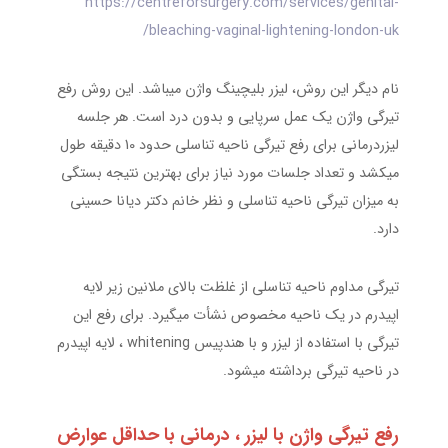
https://centreforsurgery.com/services/genital-
bleaching-vaginal-lightening-london-uk/
نام دیگر این روش، لیزر بلیچینگ واژن میباشد. این روش رفع
تیرگی واژن یک عمل سرپایی و بدون درد است. هر جلسه
لیزردرمانی برای رفع تیرگی ناحیه تناسلی حدود 10 دقیقه طول
میکشد و تعداد جلسات مورد نیاز برای بهترین نتیجه بستگی
به میزان تیرگی ناحیه تناسلی و نظر خانم دکتر دیانا حسینی
دارد.
تیرگی مداوم ناحیه تناسلی از غلظت بالای ملانین زیر لایه
اپیدرم در یک ناحیه مخصوص نشأت میگیرد. برای رفع این
تیرگی با استفاده از لیزر و با هندپیس whitening ، لایه اپیدرم
در ناحیه تیرگی برداشته میشود.
رفع تیرگی واژن با لیزر ، درمانی با حداقل عوارض