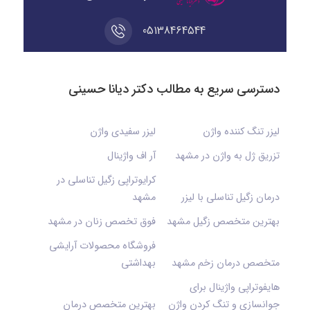
05138464544
دسترسی سریع به مطالب دکتر دیانا حسینی
لیزر تنگ کننده واژن
لیزر سفیدی واژن
تزریق ژل به واژن در مشهد
آر اف واژینال
کرایوتراپی زگیل تناسلی در
درمان زگیل تناسلی با لیزر
مشهد
بهترین متخصص زگیل مشهد
فوق تخصص زنان در مشهد
فروشگاه محصولات آرایشی
متخصص درمان زخم مشهد
بهداشتی
هایفوتراپی واژینال برای
جوانسازی و تنگ کردن واژن
بهترین متخصص درمان