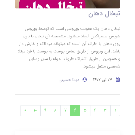
تبخال دهان
تبخال دهان یک عفونت ویروسی است که توسط ویروس
هرپس سیمپلکس ایجاد میشود. مشخصه آن تبخال یا تاول
روی دهان یا اطراف آن است که میتواند دردناک و خارش دار
باشد. این ویروس از طریق تماس پوست به پوست با فرد مبتلا
و همچنین از طریق اشتراک ظروف، حوله یا سایر وسایل
شخصی منتقل میشود.
03 تير 1402
دیانا حسینی
»
10
9
8
7
6
5
4
3
«