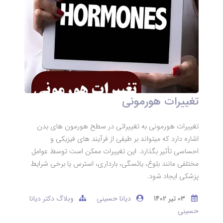
تغییرات هورمونی
تغییرات هورمونی به تغییراتی در سطح هورمون‌ های بدن
اشاره دارد که میتواند بر طیفی از فرآیند های فیزیکی و
احساسی تأثیر بگذارد. این تغییرات ممکن است توسط عوامل
مختلفی مانند بلوغ، یائسگی، بارداری، استرس یا برخی شرایط
پزشکی ایجاد شود.
03 تير 1402
دیانا حسینی
وبلاگ دکتر دیانا
حسینی