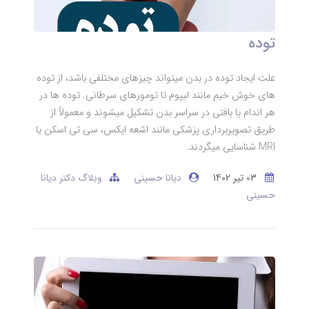
توده
علت ایجاد توده در بدن میتواند چیزهای مختلفی باشد، از توده
های خوش خیم مانند لیپوم تا تومورهای سرطانی. توده ها در
هر اندام یا بافتی در سراسر بدن تشکیل میشوند و معمولاً از
طریق تصویربرداری پزشکی مانند اشعه ایکس، سی تی اسکن یا
MRI شناسایی میگردند.
03 تير 1402
دیانا حسینی
وبلاگ دکتر دیانا
حسینی