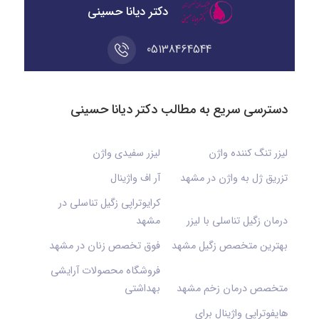
دکتر دیانا حسینی
05138464544
دسترسی سریع به مطالب دکتر دیانا حسینی
لیزر تنگ کننده واژن
لیزر سفیدی واژن
تزریق ژل به واژن در مشهد
آر اف واژینال
کرایوتراپی زگیل تناسلی در
درمان زگیل تناسلی با لیزر
مشهد
بهترین متخصص زگیل مشهد
فوق تخصص زنان در مشهد
فروشگاه محصولات آرایشی
متخصص درمان زخم مشهد
بهداشتی
هایفوتراپی واژینال برای